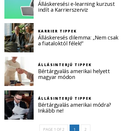
Álláskeresési e-learning kurzust
indít a Karrierszerviz
KARRIER TIPPEK
Álláskeresés dilemma: „Nem csak
a fiataloktól félek!”
ÁLLÁSINTERJÚ TIPPEK
Bértárgyalás amerikai helyett
magyar módon
ÁLLÁSINTERJÚ TIPPEK
Bértárgyalás amerikai módra?
Inkább ne!
PAGE 1 OF 2
1
2