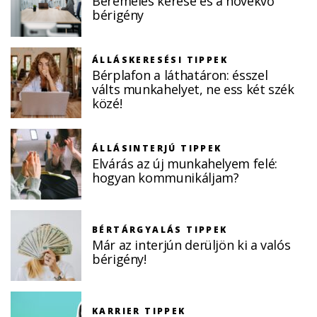
Béremelés kérése és a növekvő
bérigény
ÁLLÁSKERESÉSI TIPPEK
Bérplafon a láthatáron: ésszel
válts munkahelyet, ne ess két szék
közé!
ÁLLÁSINTERJÚ TIPPEK
Elvárás az új munkahelyem felé:
hogyan kommunikáljam?
BÉRTÁRGYALÁS TIPPEK
Már az interjún derüljön ki a valós
bérigény!
KARRIER TIPPEK