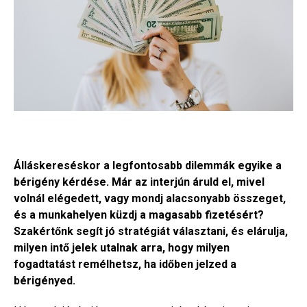
Álláskereséskor a legfontosabb dilemmák egyike a
bérigény kérdése. Már az interjún áruld el, mivel
volnál elégedett, vagy mondj alacsonyabb összeget,
és a munkahelyen küzdj a magasabb fizetésért?
Szakértőnk segít jó stratégiát választani, és elárulja,
milyen intő jelek utalnak arra, hogy milyen
fogadtatást remélhetsz, ha időben jelzed a
bérigényed.