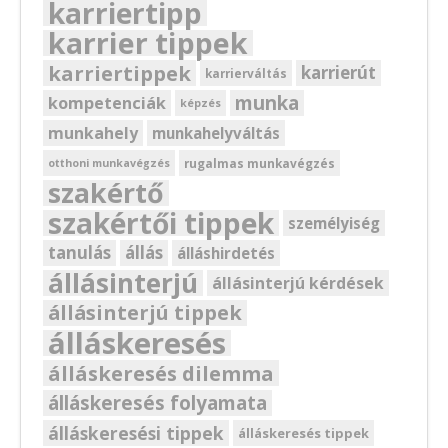
karriertipp
karrier tippek
karriertippek
karrierút
karrierváltás
munka
kompetenciák
képzés
munkahely
munkahelyváltás
rugalmas munkavégzés
otthoni munkavégzés
szakértő
szakértői tippek
személyiség
tanulás
állás
álláshirdetés
állásinterjú
állásinterjú kérdések
állásinterjú tippek
álláskeresés
álláskeresés dilemma
álláskeresés folyamata
álláskeresési tippek
álláskeresés tippek