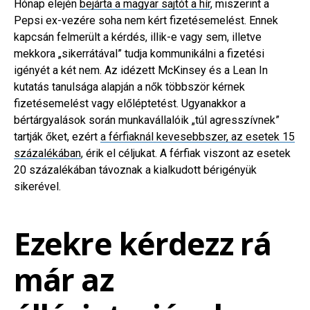
Hónap elején
bejárta a magyar sajtót a hír
, miszerint a
Pepsi ex-vezére soha nem kért fizetésemelést. Ennek
kapcsán felmerült a kérdés, illik-e vagy sem, illetve
mekkora „sikerrátával” tudja kommunikálni a fizetési
igényét a két nem. Az idézett McKinsey és a Lean In
kutatás tanulsága alapján a nők többször kérnek
fizetésemelést vagy előléptetést. Ugyanakkor a
bértárgyalások során munkavállalóik „túl agresszívnek”
tartják őket, ezért
a férfiaknál kevesebbszer, az esetek 15
százalékában
, érik el céljukat. A férfiak viszont az esetek
20 százalékában távoznak a kialkudott bérigényük
sikerével.
Ezekre kérdezz rá
már az