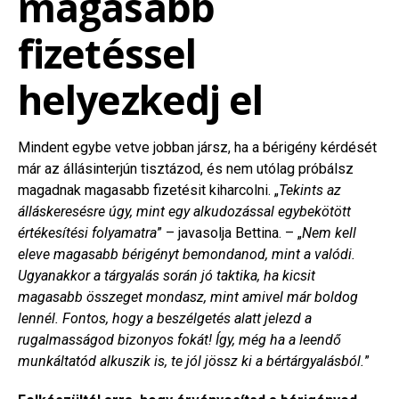
magasabb
fizetéssel
helyezkedj el
Mindent egybe vetve jobban jársz, ha a bérigény kérdését
már az állásinterjún tisztázod, és nem utólag próbálsz
magadnak magasabb fizetésit kiharcolni. „
Tekints az
álláskeresésre úgy, mint egy alkudozással egybekötött
értékesítési folyamatra
” – javasolja Bettina. – „
Nem kell
eleve magasabb bérigényt bemondanod, mint a valódi.
Ugyanakkor a tárgyalás során jó taktika, ha kicsit
magasabb összeget mondasz, mint amivel már boldog
lennél. Fontos, hogy a beszélgetés alatt jelezd a
rugalmasságod bizonyos fokát! Így, még ha a leendő
munkáltatód alkuszik is, te jól jössz ki a bértárgyalásból.
”