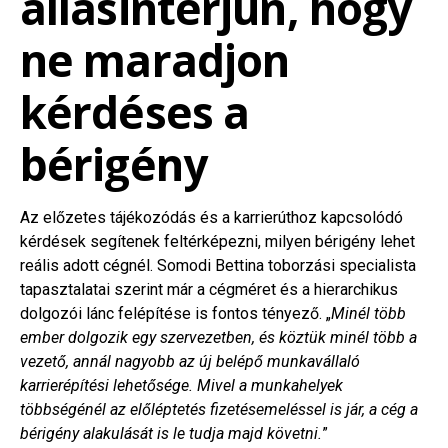
állásinterjún, hogy
ne maradjon
kérdéses a
bérigény
Az előzetes tájékozódás és a karrierúthoz kapcsolódó
kérdések segítenek feltérképezni, milyen bérigény lehet
reális adott cégnél. Somodi Bettina toborzási specialista
tapasztalatai szerint már a cégméret és a hierarchikus
dolgozói lánc felépítése is fontos tényező. „
Minél több
ember dolgozik egy szervezetben, és köztük minél több a
vezető, annál nagyobb az új belépő munkavállaló
karrierépítési lehetősége. Mivel a munkahelyek
többségénél az előléptetés fizetésemeléssel is jár, a cég a
bérigény alakulását is le tudja majd követni.
”