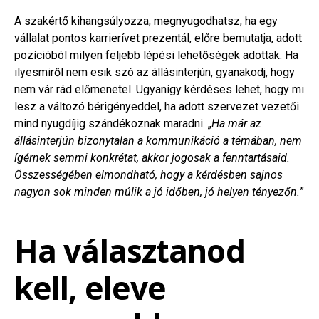
A szakértő kihangsúlyozza, megnyugodhatsz, ha egy
vállalat pontos karrierívet prezentál, előre bemutatja, adott
pozícióból milyen feljebb lépési lehetőségek adottak. Ha
ilyesmiről
nem esik szó az állásinterjún
, gyanakodj, hogy
nem vár rád előmenetel. Ugyanígy kérdéses lehet, hogy mi
lesz a változó bérigényeddel, ha adott szervezet vezetői
mind nyugdíjig szándékoznak maradni. „
Ha már az
állásinterjún bizonytalan a kommunikáció a témában, nem
ígérnek semmi konkrétat, akkor jogosak a fenntartásaid.
Összességében elmondható, hogy a kérdésben sajnos
nagyon sok minden múlik a jó időben, jó helyen tényezőn.
”
Ha választanod
kell, eleve