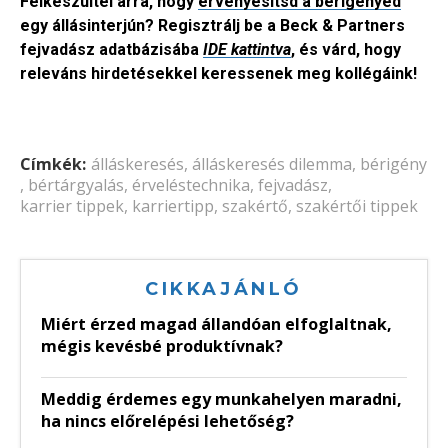
Felkészültél arra, hogy
érvényesítsd a bérigényed
egy állásinterjún? Regisztrálj be a Beck & Partners
fejvadász adatbázisába
IDE kattintva
, és várd, hogy
releváns hirdetésekkel keressenek meg kollégáink!
Címkék:
álláskeresés
,
álláskeresés dilemma
,
bérigény
,
bértárgyalás
,
érveléstechnika
,
fejvadász
,
karrier tippek
,
karriertipp
,
szakértő
,
szakértői tippek
CIKKAJÁNLÓ
Miért érzed magad állandóan elfoglaltnak,
mégis kevésbé produktívnak?
Meddig érdemes egy munkahelyen maradni,
ha nincs előrelépési lehetőség?