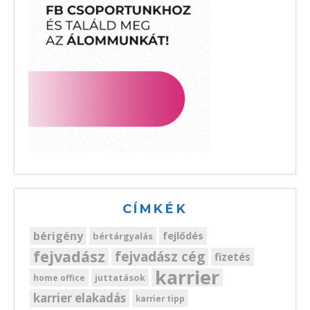
CÍMKÉK
bérigény
fejlődés
bértárgyalás
fejvadász
fejvadász cég
fizetés
karrier
juttatások
home office
karrier elakadás
karrier tipp