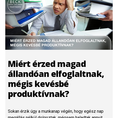
Miért érzed magad
állandóan elfoglaltnak,
mégis kevésbé
produktívnak?
Sokan érzik úgy a munkanap végén, hogy egész nap
megállás nélkül dolgoztak, mégsem haladtak annyit,