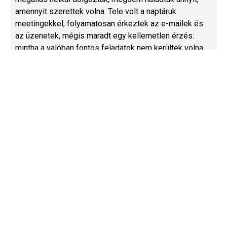
amennyit szerettek volna. Tele volt a naptáruk
meetingekkel, folyamatosan érkeztek az e-mailek és
az üzenetek, mégis maradt egy kellemetlen érzés:
mintha a valóban fontos feladatok nem kerültek volna
közelebb a megoldáshoz. A modern munkakörnyezet
egyik legnagyobb kihívása, hogy az elfoglaltság és a
produktivitás már nem feltétlenül ugyanazt jelenti.
Olvass tovább