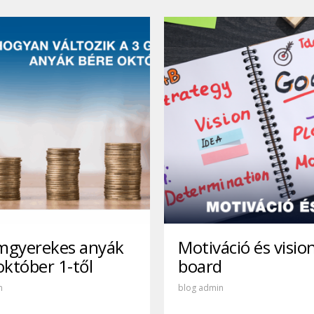
mgyerekes anyák
Motiváció és visio
október 1-től
board
n
blog admin