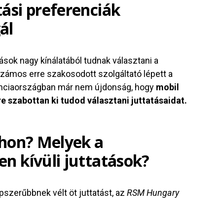
ási preferenciák
ál
tások nagy kínálatából tudnak választani a
 számos erre szakosodott szolgáltató lépett a
anciaországban már nem újdonság, hogy
mobil
 szabottan ki tudod választani juttatásaidat.
thon? Melyek a
en kívüli juttatások?
szerűbbnek vélt öt juttatást, az
R
SM Hungary