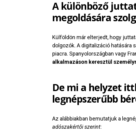
A különböző juttat
megoldására szolg
Külföldön már elterjedt, hogy jutta
dolgozók. A digitalizáció hatására
piacra. Spanyolországban vagy Fr
alkalmazáson keresztül személyre
De mi a helyzet it
legnépszerűbb bér
Az alábbiakban bemutatjuk a legnép
adószakértői szerint
: