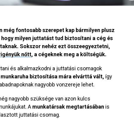
n még fontosabb szerepet kap bármilyen plusz
 hogy milyen juttatást tud biztosítani a cég és
taknak. Sokszor nehéz ezt összeegyeztetni,
rigényük nőtt
, a cégeknek meg a költségük.
rtani és alkalmazkodni a juttatási csomagok
 munkaruha biztosítása mára elvárttá vált,
így
zabadnapoknak nagyobb vonzereje lehet.
még nagyobb szüksége van azon kulcs
munkájukat. A
munkatársak megtartásában
is
lasztott juttatási csomag.