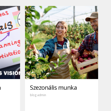
n
Szezonális munka
blog admin