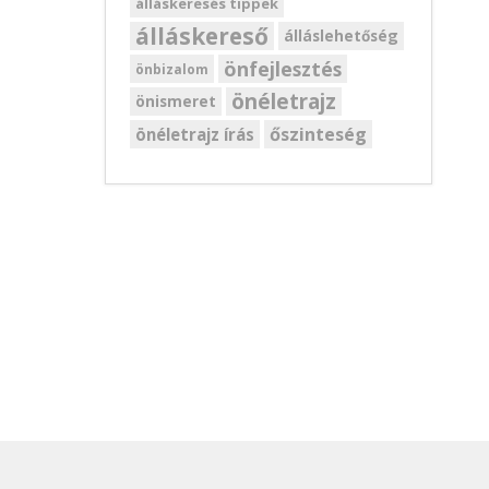
álláskeresés tippek
álláskereső
álláslehetőség
önfejlesztés
önbizalom
önéletrajz
önismeret
őszinteség
önéletrajz írás