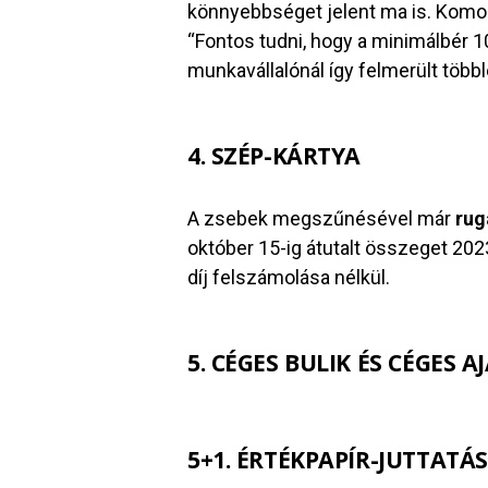
könnyebbséget jelent ma is. Komo
“
Fontos tudni, hogy a minimálbér 
munkavállalónál így felmerült többl
4. SZÉP-KÁRTYA
A zsebek megszűnésével már
rug
október 15-ig átutalt összeget 202
díj felszámolása nélkül.
5. CÉGES BULIK ÉS CÉGES 
5+1. ÉRTÉKPAPÍR-JUTTATÁS