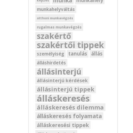
munka
munkahely
képzés
munkahelyváltás
otthoni munkavégzés
rugalmas munkavégzés
szakértő
szakértői tippek
tanulás
állás
személyiség
álláshirdetés
állásinterjú
állásinterjú kérdések
állásinterjú tippek
álláskeresés
álláskeresés dilemma
álláskeresés folyamata
álláskeresési tippek