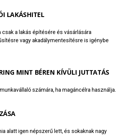
I LAKÁSHITEL
 csak a lakás építésére és vásárlására
rűsítésre vagy akadálymentesítésre is igénybe
ARING MINT BÉREN KÍVÜLI JUTTATÁS
a munkavállaló számára, ha magáncélra használja.
OZÁSA
a alatt igen népszerű lett, és sokaknak nagy