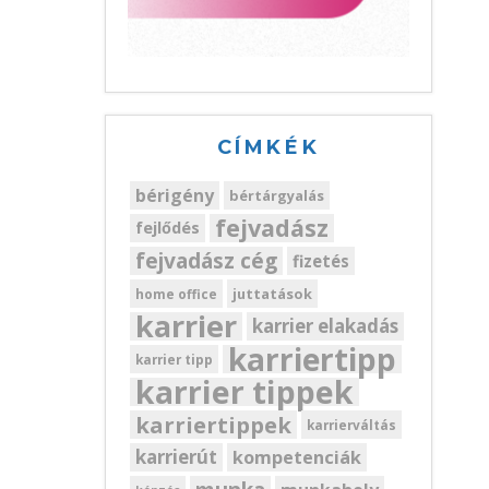
CÍMKÉK
bérigény
bértárgyalás
fejvadász
fejlődés
fejvadász cég
fizetés
juttatások
home office
karrier
karrier elakadás
karriertipp
karrier tipp
karrier tippek
karriertippek
karrierváltás
karrierút
kompetenciák