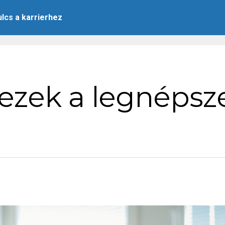
ulcs a karrierhez
ezek a legnéps