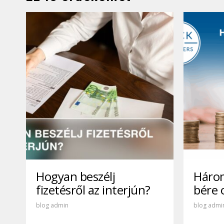
Hogyan beszélj
Háro
fizetésről az interjún?
bére 
blog admin
blog admi