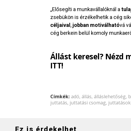
„Elősegíti a munkavállalóknál a
tul
zsebükön is érzékelhetik a cég sik
céljaival
,
jobban motiválható
vá v
cég berkein belül komoly munkaerő
Állást keresel? Nézd 
ITT!
Címkék:
adó
,
állás
,
álláslehetőség
,
b
juttatás
,
juttatási csomag
,
juttatások
Ez is érdekelhet