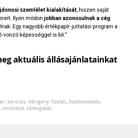
ajdonosi szemlélet kialakítását
, hiszen saját
ereit. Ilyen módon
jobban azonosulnak a cég
álnak. Egy nagyobb értékpapír-juttatási program a
-vonzó képességgel is bír.”
meg aktuális állásajánlatainkat
ér
,
bérezés
,
bérigény
,
fizetés
,
fizetésemelés
,
,
motiváció
,
támogatás