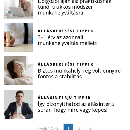
Dolgozói ajánlás: praktikusnak
tűnő, trükkös módszer
munkahelyváltásra
ÁLLÁSKERESÉSI TIPPEK
3+1 érv az azonnali
munkahelyváltás mellett
ÁLLÁSKERESÉSI TIPPEK
Biztos munkahely: rég volt ennyire
fontos a stabilitás
ÁLLÁSINTERJÚ TIPPEK
Így bizonyíthatod az állásinterjú
során, hogy mire vagy képes!
PAGE 1 OF 3
1
2
3