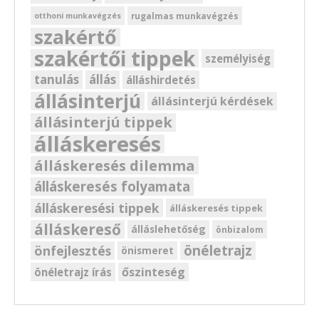
rugalmas munkavégzés
otthoni munkavégzés
szakértő
szakértői tippek
személyiség
tanulás
állás
álláshirdetés
állásinterjú
állásinterjú kérdések
állásinterjú tippek
álláskeresés
álláskeresés dilemma
álláskeresés folyamata
álláskeresési tippek
álláskeresés tippek
álláskereső
álláslehetőség
önbizalom
önéletrajz
önfejlesztés
önismeret
őszinteség
önéletrajz írás