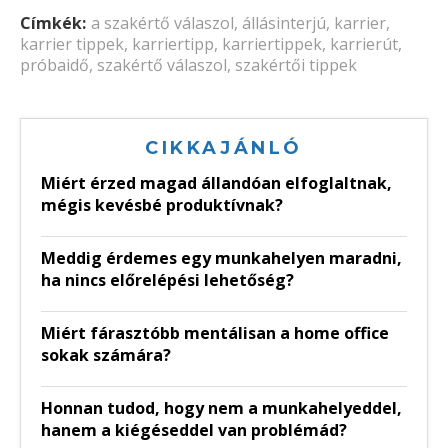
Címkék:
a szakértő válaszol
,
állásinterjú
,
karrier
,
karrier tippek
,
karriertipp
,
karriertippek
,
karrierút
,
próbaidő
,
szakértő válaszol
,
szakértői tippek
CIKKAJÁNLÓ
Miért érzed magad állandóan elfoglaltnak,
mégis kevésbé produktívnak?
Meddig érdemes egy munkahelyen maradni,
ha nincs előrelépési lehetőség?
Miért fárasztóbb mentálisan a home office
sokak számára?
Honnan tudod, hogy nem a munkahelyeddel,
hanem a kiégéseddel van problémád?