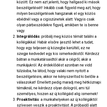
között. Ez nem azt jelenti, hogy hallgasd ki mások
beszélgetését! Inkább csak figyeld meg azt, hogy
milyen beszélgetések hangzanak el egy közös
ebédnél vagy a cigiszünetek alatt. Vagyis csak
olyan párbeszédekre figyelj, amikben te is benne
vagy.
Integrálódás
: próbálj meg közös témát találni a
kollégákkal. Habár elsőre ijesztő lehet a tudat,
hogy egy teljesen új közegbe kerültél, ez ne
szegje kedvedet egy kis ismerkedéstől. Kérdezz
bátran a munkatársaidtól akár a cégről, akár a
munkájukról. Az érdeklődést azonban ne vidd
túlzásba, ha látod, hogy valaki nem nyitott a
beszélgetésre, akkor ne kényszerítsd ki belőle a
válaszokat! Emellett pedig maradj meg hétköznapi
témáknál, ne kérdezz olyan dologról, ami túl
személyes, hiszen az új kollégáid alig ismernek!
Proaktivitás
: a munkahelyeken az új kollégáktól
szívesen veszik a proaktivitást. A próbaidő alatt