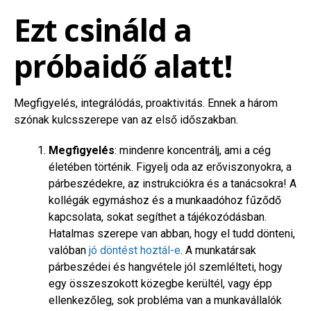
Ezt csináld a
próbaidő alatt!
Megfigyelés, integrálódás, proaktivitás. Ennek a három
szónak kulcsszerepe van az első időszakban.
Megfigyelés
: mindenre koncentrálj, ami a cég
életében történik. Figyelj oda az erőviszonyokra, a
párbeszédekre, az instrukciókra és a tanácsokra! A
kollégák egymáshoz és a munkaadóhoz fűződő
kapcsolata, sokat segíthet a tájékozódásban.
Hatalmas szerepe van abban, hogy el tudd dönteni,
valóban
jó döntést hoztál-e
. A munkatársak
párbeszédei és hangvétele jól szemlélteti, hogy
egy összeszokott közegbe kerültél, vagy épp
ellenkezőleg, sok probléma van a munkavállalók