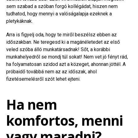
sem szabad a szóban forgó kollégádat, hiszen nem
tudhatod, hogy mennyi a valóságalapja ezeknek a
pletykáknak.
Arra is figyelj oda, hogy te miről beszélsz ebben az
időszakban. Ne teregesd ki a magánéletedet az első
veled szóba álló munkatársadnak! Sőt, a korábbi
munkahelyedről se mondj túl sokat! Nem vet jó fényt rád,
ha folyamatosan szidod azt a közeget, ahonnan jöttél. A
próbaidő továbbá nem az az időszak, ahol
fizetésemelésről szót lehet ejteni.
Ha nem
komfortos, menni
vagy maradni?