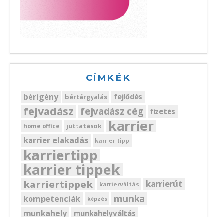
CÍMKÉK
bérigény
fejlődés
bértárgyalás
fejvadász
fejvadász cég
fizetés
karrier
juttatások
home office
karrier elakadás
karrier tipp
karriertipp
karrier tippek
karriertippek
karrierút
karrierváltás
munka
kompetenciák
képzés
munkahely
munkahelyváltás