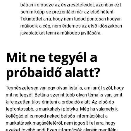
bátran írd össze az észrevételeidet, azonban ezt
semmiképp se prezentáld már az első héten!
Tekintettel arra, hogy nem tudod pontosan hogyan
működik a cég, nem érdemes az első időszakban
javaslatokat tenni a működés javítására.
Mit ne tegyél a
próbaidő alatt?
Természetesen van egy olyan lista is, ami arról szól, hogy
mit ne tegyél. Bettina szerint több olyan téma is van, amit
kifejezetten tilos érinteni a próbaidő alatt. Az első és
legfontosabb, a munkahelyi pletyka. Még ha valamelyik
kollégád el is mond neked belsős információkat a
munkatársak magánéletéről, nem jogosít fel arra, hogy
ezeket tovább add! Ezen információk alapján megítélni