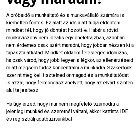
A próbaidő a munkáltató és a munkavállaló számára is
kiemelten fontos. Ez alatt az idő alatt tudja eldönteni
mindkét fél, hogy jó döntést hozott-e. Habár a rövid
munkaviszony nem ideális egy önéletrajzban, azonban
nem érdemes csak azért maradni, hogy jobban nézzen ki a
tapasztalatlistád. Mindkét oldalról felesleges időhúzás,
ha csak várod, hogy jobb legyen a légkör, az ellenérzéseid
miatt mégsem tudsz koncentrálni a munkádra. Szakértőnk
szerint meg kell tisztelned önmagad és a munkáltatódat
is azzal, hogy
felmondasz
ahelyett, hogy az elvárt szinten
alul teljesítesz.
Ha úgy érzed, hogy már nem megfelelő számodra a
jelenlegi munkád és szeretnél váltani, akkor kattints
IDE
és regisztrálj adatbázisunkba!