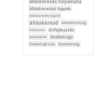
álláskeresés folyamata
álláskeresési tippek
álláskeresés tippek
álláskereső
álláslehetőség
önfejlesztés
önbizalom
önéletrajz
önismeret
őszinteség
önéletrajz írás