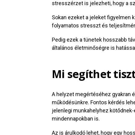
stresszérzet is jelezheti, hogy a sz
Sokan ezeket a jeleket figyelmen k
folyamatos stresszt és teljesítmé
Pedig ezek a tünetek hosszabb t
általános életminőségre is hatássa
Mi segíthet tisz
A helyzet megértéséhez gyakran ér
működésünkre. Fontos kérdés lehet 
jelenlegi munkahelyhez kötődnek-e
mindennapokban is.
Az is árulkodó lehet, hogy egy ho