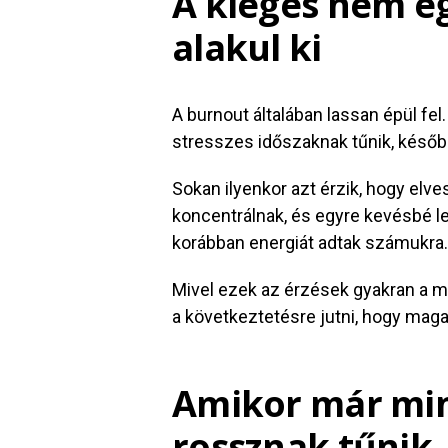
A kiégés nem eg
alakul ki
A burnout általában lassan épül fe
stresszes időszaknak tűnik, későb
Sokan ilyenkor azt érzik, hogy elv
koncentrálnak, és egyre kevésbé l
korábban energiát adtak számukra.
Mivel ezek az érzések gyakran a m
a következtetésre jutni, hogy mag
Amikor már mi
rossznak tűnik