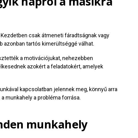
yik napról a másikra
l. Kezdetben csak átmeneti fáradtságnak vagy
b azonban tartós kimerültséggé válhat.
esztették a motivációjukat, nehezebben
elkesednek azokért a feladatokért, amelyek
unkával kapcsolatban jelennek meg, könnyű arra
a a munkahely a probléma forrása.
nden munkahely