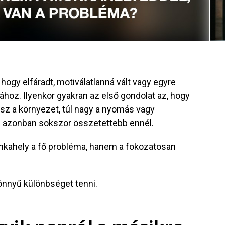
 hogy elfáradt, motiválatlanná vált vagy egyre
oz. Ilyenkor gyakran az első gondolat az, hogy
sz a környezet, túl nagy a nyomás vagy
ág azonban sokszor összetettebb ennél.
nkahely a fő probléma, hanem a fokozatosan
önnyű különbséget tenni.