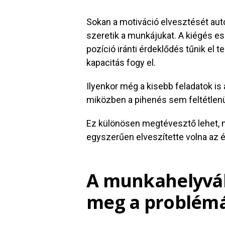
Sokan a motiváció elvesztését au
szeretik a munkájukat. A kiégés 
pozíció iránti érdeklődés tűnik el 
kapacitás fogy el.
Ilyenkor még a kisebb feladatok is
miközben a pihenés sem feltétlenül
Ez különösen megtévesztő lehet, me
egyszerűen elveszítette volna az é
A munkahelyvál
meg a problém