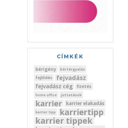
CÍMKÉK
bérigény
bértárgyalás
fejvadász
fejlődés
fejvadász cég
fizetés
juttatások
home office
karrier
karrier elakadás
karriertipp
karrier tipp
karrier tippek