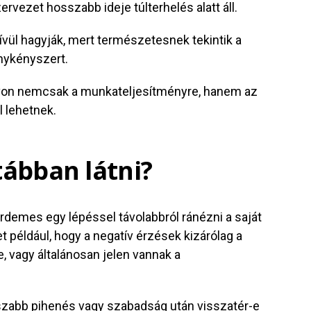
ervezet hosszabb ideje túlterhelés alatt áll.
ívül hagyják, mert természetesnek tekintik a
nykényszert.
ávon nemcsak a munkateljesítményre, hanem az
l lehetnek.
tábban látni?
demes egy lépéssel távolabbról ránézni a saját
például, hogy a negatív érzések kizárólag a
, vagy általánosan jelen vannak a
sszabb pihenés vagy szabadság után visszatér-e