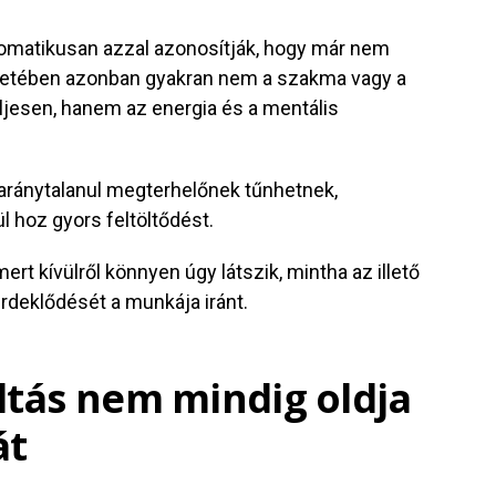
tomatikusan azzal azonosítják, hogy már nem
esetében azonban gyakran nem a szakma vagy a
teljesen, hanem az energia és a mentális
 aránytalanul megterhelőnek tűnhetnek,
 hoz gyors feltöltődést.
rt kívülről könnyen úgy látszik, mintha az illető
rdeklődését a munkája iránt.
tás nem mindig oldja
át