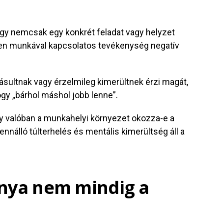
hogy nemcsak egy konkrét feladat vagy helyzet
den munkával kapcsolatos tevékenység negatív
 fásultnak vagy érzelmileg kimerültnek érzi magát,
ogy „bárhol máshol jobb lenne”.
y valóban a munkahelyi környezet okozza-e a
nnálló túlterhelés és mentális kimerültség áll a
ánya nem mindig a