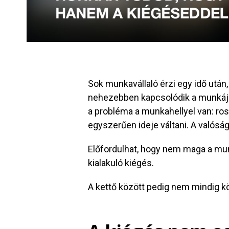
Sok munkavállaló érzi egy idő után,
nehezebben kapcsolódik a munkájáh
a probléma a munkahellyel van: ros
egyszerűen ideje váltani. A valós
Előfordulhat, hogy nem maga a mu
kialakuló kiégés.
A kettő között pedig nem mindig k