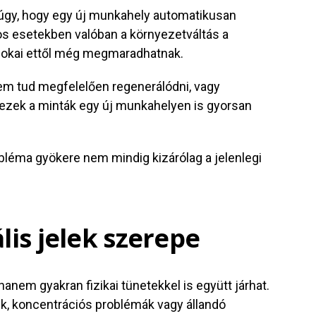
 úgy, hogy egy új munkahely automatikusan
os esetekben valóban a környezetváltás a
ő okai ettől még megmaradhatnak.
 nem tud megfelelően regenerálódni, vagy
 ezek a minták egy új munkahelyen is gyorsan
obléma gyökere nem mindig kizárólag a jelenlegi
lis jelek szerepe
anem gyakran fizikai tünetekkel is együtt járhat.
ek, koncentrációs problémák vagy állandó