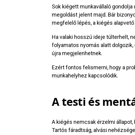
Sok kiégett munkavállaló gondolja
megoldást jelent majd. Bár bizony
megfelelő lépés, a kiégés alapvet
Ha valaki hosszú ideje túlterhelt,
folyamatos nyomás alatt dolgozik,
újra megjelenhetnek.
Ezért fontos felismerni, hogy a pr
munkahelyhez kapcsolódik.
A testi és mentá
A kiégés nemcsak érzelmi állapot, h
Tartós fáradtság, alvási nehézség