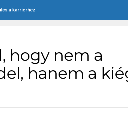
ulcs a karrierhez
, hogy nem a
el, hanem a kié