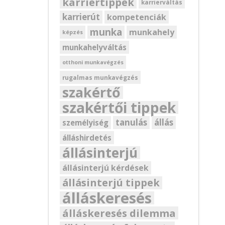
karriertippek
karrierváltás
karrierút
kompetenciák
munka
munkahely
képzés
munkahelyváltás
otthoni munkavégzés
rugalmas munkavégzés
szakértő
szakértői tippek
tanulás
állás
személyiség
álláshirdetés
állásinterjú
állásinterjú kérdések
állásinterjú tippek
álláskeresés
álláskeresés dilemma