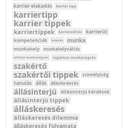
karrier elakadás
karrier tipp
karriertipp
karrier tippek
karriertippek
karrierút
karrierváltás
munka
kompetenciák
képzés
munkahely
munkahelyváltás
rugalmas munkavégzés
otthoni munkavégzés
szakértő
szakértői tippek
személyiség
tanulás
állás
álláshirdetés
állásinterjú
állásinterjú kérdések
állásinterjú tippek
álláskeresés
álláskeresés dilemma
álláskeresés folyamata