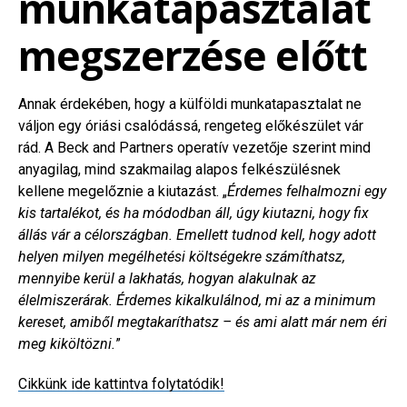
munkatapasztalat
megszerzése előtt
Annak érdekében, hogy a külföldi munkatapasztalat ne
váljon egy óriási csalódássá, rengeteg előkészület vár
rád. A Beck and Partners operatív vezetője szerint mind
anyagilag, mind szakmailag alapos felkészülésnek
kellene megelőznie a kiutazást. „
Érdemes felhalmozni egy
kis tartalékot, és ha módodban áll, úgy kiutazni, hogy fix
állás vár a célországban. Emellett tudnod kell, hogy adott
helyen milyen megélhetési költségekre számíthatsz,
mennyibe kerül a lakhatás, hogyan alakulnak az
élelmiszerárak. Érdemes kikalkulálnod, mi az a minimum
kereset, amiből megtakaríthatsz – és ami alatt már nem éri
meg kiköltözni.
”
Cikkünk ide kattintva folytatódik!