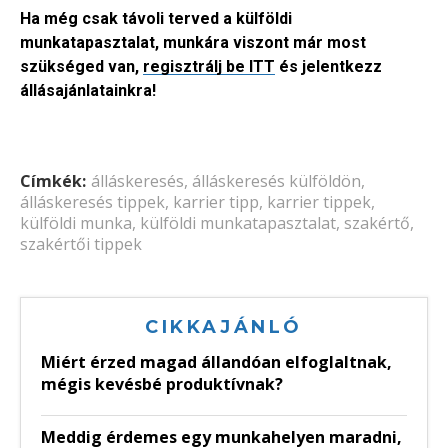
Ha még csak távoli terved a külföldi
munkatapasztalat, munkára viszont már most
szükséged van,
regisztrálj be ITT
és jelentkezz
állásajánlatainkra!
Címkék:
álláskeresés
,
álláskeresés külföldön
,
álláskeresés tippek
,
karrier tipp
,
karrier tippek
,
külföldi munka
,
külföldi munkatapasztalat
,
szakértő
,
szakértői tippek
CIKKAJÁNLÓ
Miért érzed magad állandóan elfoglaltnak,
mégis kevésbé produktívnak?
Meddig érdemes egy munkahelyen maradni,