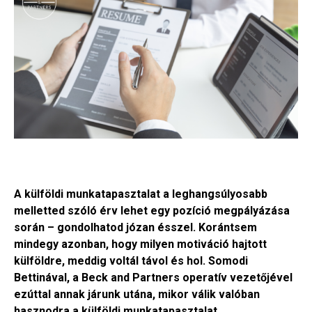
A külföldi munkatapasztalat a leghangsúlyosabb
melletted szóló érv lehet egy pozíció megpályázása
során – gondolhatod józan ésszel. Korántsem
mindegy azonban, hogy milyen motiváció hajtott
külföldre, meddig voltál távol és hol. Somodi
Bettinával, a Beck and Partners operatív vezetőjével
ezúttal annak járunk utána, mikor válik valóban
hasznodra a külföldi munkatapasztalat.