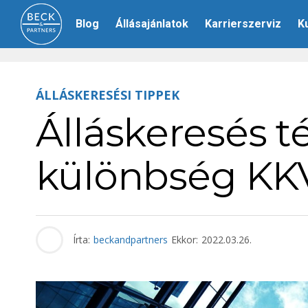
Blog
Állásajánlatok
Karrierszerviz
K
ÁLLÁSKERESÉSI TIPPEK
Álláskeresés t
különbség KKV
Írta:
beckandpartners
Ekkor:
2022.03.26.