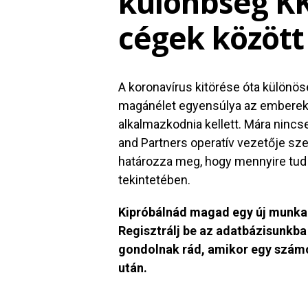
különbség KK
cégek között
A koronavírus kitörése óta különö
magánélet egyensúlya az embere
alkalmazkodnia kellett. Mára nincs
and Partners operatív vezetője sze
határozza meg, hogy mennyire tu
tekintetében.
Kipróbálnád magad egy új munka
Regisztrálj be az adatbázisunkb
gondolnak rád, amikor egy számo
után.