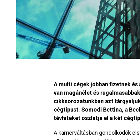
A multi cégek jobban fizetnek és 
van magánélet és rugalmasabbak
cikksorozatunkban
azt tárgyaljuk
cégtípust. Somodi Bettina, a Bec
tévhiteket oszlatja el a két cégtí
A karrierváltásban gondolkodók els