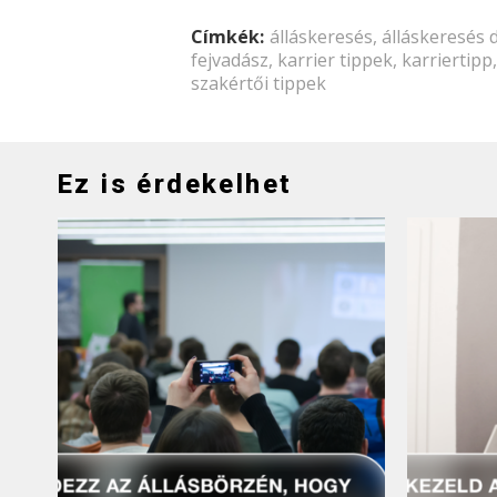
Címkék:
álláskeresés
,
álláskeresés 
fejvadász
,
karrier tippek
,
karriertipp
szakértői tippek
Ez is érdekelhet