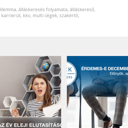
dilemma
,
álláskeresés folyamata
,
álláskereső
,
,
karrierút
,
kkv
,
multi cégek
,
szakértő
,