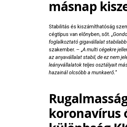
másnap kisze
Stabilitás és kiszámíthatóság sz
cégtípus van előnyben, sőt. „
Gondol
foglalkoztató gigavállalat stabilab
szakember. – „
A multi cégekre jell
az anyavállalat stabil, de ez nem je
leányvállalatok teljes osztályait 
hazainál olcsóbb a munkaerő.
”
Rugalmasság
koronavírus 