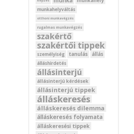
munka
munkahely
képzés
munkahelyváltás
otthoni munkavégzés
rugalmas munkavégzés
szakértő
szakértői tippek
tanulás
állás
személyiség
álláshirdetés
állásinterjú
állásinterjú kérdések
állásinterjú tippek
álláskeresés
álláskeresés dilemma
álláskeresés folyamata
álláskeresési tippek