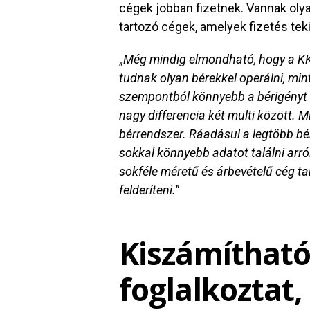
cégek jobban fizetnek. Vannak olya
tartozó cégek, amelyek fizetés teki
„
Még mindig elmondható, hogy a KK
tudnak olyan bérekkel operálni, mint
szempontból könnyebb a bérigényt 
nagy differencia két multi között. M
bérrendszer. Ráadásul a legtöbb bérp
sokkal könnyebb adatot találni arró
sokféle méretű és árbevételű cég tar
felderíteni.
”
Kiszámítható
foglalkoztat,