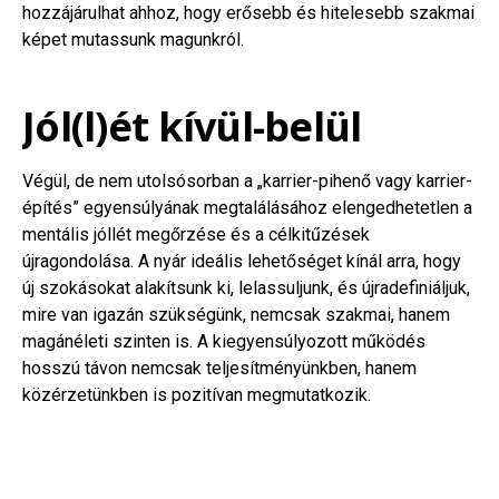
hozzájárulhat ahhoz, hogy erősebb és hitelesebb szakmai
képet mutassunk magunkról.
Jól(l)ét kívül-belül
Végül, de nem utolsósorban a „karrier-pihenő vagy karrier-
építés” egyensúlyának megtalálásához elengedhetetlen a
mentális jóllét megőrzése és a célkitűzések
újragondolása. A nyár ideális lehetőséget kínál arra, hogy
új szokásokat alakítsunk ki, lelassuljunk, és újradefiniáljuk,
mire van igazán szükségünk, nemcsak szakmai, hanem
magánéleti szinten is. A kiegyensúlyozott működés
hosszú távon nemcsak teljesítményünkben, hanem
közérzetünkben is pozitívan megmutatkozik.