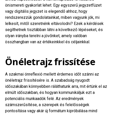
önismereti gyakorlat lehet. Egy egyszerű jegyzetfüzet
vagy digitális jegyzet is elegendő ahhoz, hogy
rendszerezzük gondolatainkat, miben vagyunk jók, mi
lelkesít, mitől szeretnénk eltávolodni? Ezek a kérdések
segíthetnek tisztábban látni a következő lépéseket, és
olyan irányba terelni a jövőnket, amely valóban
összhangban van az értékeinkkel és céljainkkal.
Önéletrajz frissítése
A szakmai önreflexió mellett érdemes időt szánni az
önéletrajz frissítésére is. A szabadság nyugodt
időszakában könnyebben ráláthatunk arra, mit értünk el az
elmúlt időszakban, és hogyan kommunikáljuk ezt a
potenciális munkaadók felé. Az eredmények
számszerűsítése, a szerepek és felelősségek
pontosítása vagy akár új formátum kipróbálása mind