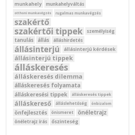
munkahely
munkahelyváltás
rugalmas munkavégzés
otthoni munkavégzés
szakértő
szakértői tippek
személyiség
tanulás
állás
álláshirdetés
állásinterjú
állásinterjú kérdések
állásinterjú tippek
álláskeresés
álláskeresés dilemma
álláskeresés folyamata
álláskeresési tippek
álláskeresés tippek
álláskereső
álláslehetőség
önbizalom
önéletrajz
önfejlesztés
önismeret
őszinteség
önéletrajz írás