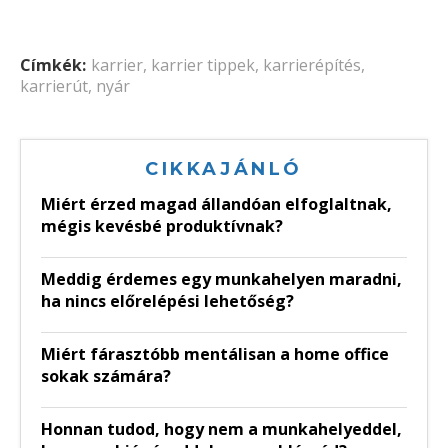
Címkék:
karrier
,
karrier tippek
,
karrierépítés
,
karrierút
,
nyár
CIKKAJÁNLÓ
Miért érzed magad állandóan elfoglaltnak,
mégis kevésbé produktívnak?
Meddig érdemes egy munkahelyen maradni,
ha nincs előrelépési lehetőség?
Miért fárasztóbb mentálisan a home office
sokak számára?
Honnan tudod, hogy nem a munkahelyeddel,