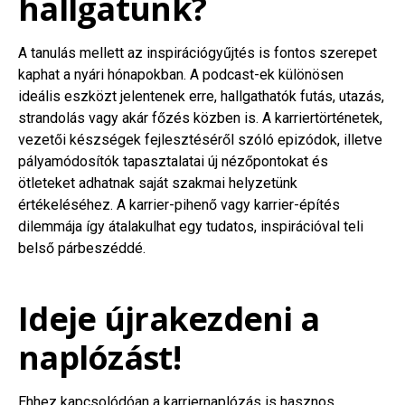
hallgatunk?
A tanulás mellett az inspirációgyűjtés is fontos szerepet
kaphat a nyári hónapokban. A podcast-ek különösen
ideális eszközt jelentenek erre, hallgathatók futás, utazás,
strandolás vagy akár főzés közben is. A karriertörténetek,
vezetői készségek fejlesztéséről szóló epizódok, illetve
pályamódosítók tapasztalatai új nézőpontokat és
ötleteket adhatnak saját szakmai helyzetünk
értékeléséhez. A karrier-pihenő vagy karrier-építés
dilemmája így átalakulhat egy tudatos, inspirációval teli
belső párbeszéddé.
Ideje újrakezdeni a
naplózást!
Ehhez kapcsolódóan a karriernaplózás is hasznos