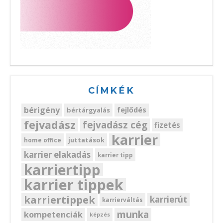
CÍMKÉK
bérigény
fejlődés
bértárgyalás
fejvadász
fejvadász cég
fizetés
karrier
juttatások
home office
karrier elakadás
karrier tipp
karriertipp
karrier tippek
karriertippek
karrierút
karrierváltás
munka
kompetenciák
képzés